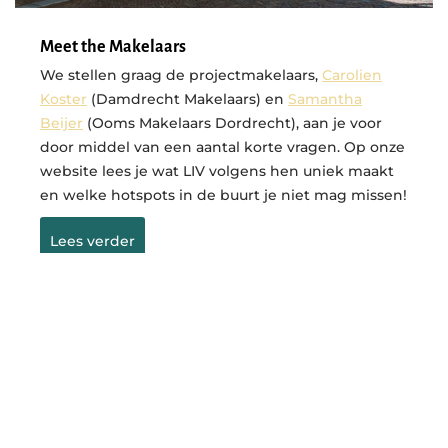
Meet the Makelaars
We stellen graag de projectmakelaars,
Carolien
Koster
(Damdrecht Makelaars) en
Samantha
Beijer
(Ooms Makelaars Dordrecht), aan je voor
door middel van een aantal korte vragen. Op onze
website lees je wat LIV volgens hen uniek maakt
en welke hotspots in de buurt je niet mag missen!
Lees verder
Wil je niets missen? Meld je aan voor de
nieuwsbrief
✓ Als eerste op de hoogte van ontwikkelingen
(zoals de verkoopprijs en nieuwe beelden) en
events