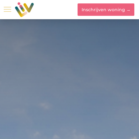
Inschrijven woning →
Locatie
Woningtyp