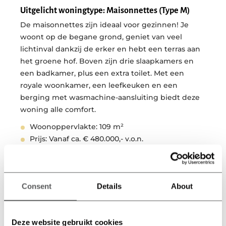
Uitgelicht woningtype: Maisonnettes (Type M)
De maisonnettes zijn ideaal voor gezinnen! Je
woont op de begane grond, geniet van veel
lichtinval dankzij de erker en hebt een terras aan
het groene hof. Boven zijn drie slaapkamers en
een badkamer, plus een extra toilet. Met een
royale woonkamer, een leefkeuken en een
berging met wasmachine-aansluiting biedt deze
woning alle comfort.
Woonoppervlakte: 109 m²
Prijs: Vanaf ca. € 480.000,- v.o.n.
Lichte woonkamer: ca. 45 m²
Interesse? Schrijf je in via de website of neem
contact op voor meer informatie!
Consent
Details
About
Bekijk woningtype
Deze website gebruikt cookies