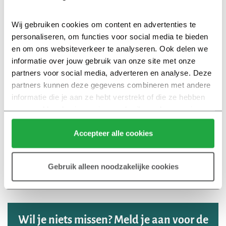
Wij gebruiken cookies om content en advertenties te 
personaliseren, om functies voor social media te bieden 
Wil jij ook in LIV wonen? Wees er op tijd bij!
en om ons websiteverkeer te analyseren. Ook delen we 
informatie over jouw gebruik van onze site met onze 
Er zijn nog diverse woningtypes beschikbaar. Bekijk het
partners voor social media, adverteren en analyse. Deze 
actuele aanbod
en schrijf je in voor je favoriete
partners kunnen deze gegevens combineren met andere 
bouwnummer. Heb je vragen of ben je geïnteresseerd in
informatie die je aan ze hebt verstrekt of die ze hebben 
een specifiek (type) appartement? Neem dan
contact
op
verzameld op basis van jouw gebruik van hun services.
met een van de betrokken makelaars of met Iris Koster
Klik hier 
voor meer informatie over ons cookiebeleid.
van Heijmans via
ikoster@heijmans.nl
. Wij helpen je
Accepteer alle cookies
graag verder!
Gebruik alleen noodzakelijke cookies
Bekijk woningaanbod
Bekijk woningtypes
Wil je niets missen? Meld je aan voor de